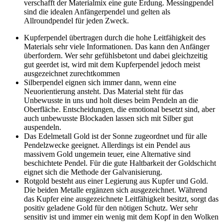
verschafft der Materialmix eine gute Erdung. Messingpendel
sind die idealen Anfängerpendel und gelten als
Allroundpendel für jeden Zweck.
Kupferpendel übertragen durch die hohe Leitfähigkeit des
Materials sehr viele Informationen. Das kann den Anfänger
überfordern. Wer sehr gefühlsbetont und dabei gleichzeitig
gut geerdet ist, wird mit dem Kupferpendel jedoch meist
ausgezeichnet zurechtkommen
Silberpendel eignen sich immer dann, wenn eine
Neuorientierung ansteht. Das Material steht für das
Unbewusste in uns und holt dieses beim Pendeln an die
Oberfläche. Entscheidungen, die emotional besetzt sind, aber
auch unbewusste Blockaden lassen sich mit Silber gut
auspendeln.
Das Edelmetall Gold ist der Sonne zugeordnet und für alle
Pendelzwecke geeignet. Allerdings ist ein Pendel aus
massivem Gold ungemein teuer, eine Alternative sind
beschichtete Pendel. Für die gute Haltbarkeit der Goldschicht
eignet sich die Methode der Galvanisierung.
Rotgold besteht aus einer Legierung aus Kupfer und Gold.
Die beiden Metalle ergänzen sich ausgezeichnet. Während
das Kupfer eine ausgezeichnete Leitfähigkeit besitzt, sorgt das
positiv geladene Gold für den nötigen Schutz. Wer sehr
sensitiv ist und immer ein wenig mit dem Kopf in den Wolken