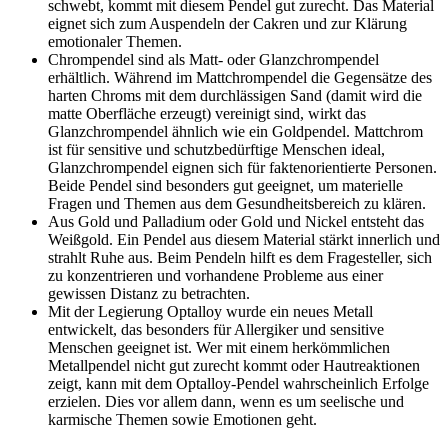
schwebt, kommt mit diesem Pendel gut zurecht. Das Material
eignet sich zum Auspendeln der Cakren und zur Klärung
emotionaler Themen.
Chrompendel sind als Matt- oder Glanzchrompendel
erhältlich. Während im Mattchrompendel die Gegensätze des
harten Chroms mit dem durchlässigen Sand (damit wird die
matte Oberfläche erzeugt) vereinigt sind, wirkt das
Glanzchrompendel ähnlich wie ein Goldpendel. Mattchrom
ist für sensitive und schutzbedürftige Menschen ideal,
Glanzchrompendel eignen sich für faktenorientierte Personen.
Beide Pendel sind besonders gut geeignet, um materielle
Fragen und Themen aus dem Gesundheitsbereich zu klären.
Aus Gold und Palladium oder Gold und Nickel entsteht das
Weißgold. Ein Pendel aus diesem Material stärkt innerlich und
strahlt Ruhe aus. Beim Pendeln hilft es dem Fragesteller, sich
zu konzentrieren und vorhandene Probleme aus einer
gewissen Distanz zu betrachten.
Mit der Legierung Optalloy wurde ein neues Metall
entwickelt, das besonders für Allergiker und sensitive
Menschen geeignet ist. Wer mit einem herkömmlichen
Metallpendel nicht gut zurecht kommt oder Hautreaktionen
zeigt, kann mit dem Optalloy-Pendel wahrscheinlich Erfolge
erzielen. Dies vor allem dann, wenn es um seelische und
karmische Themen sowie Emotionen geht.