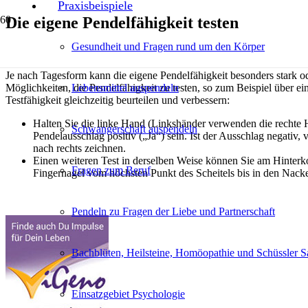
Praxisbeispiele
Die eigene Pendelfähigkeit testen
Gesundheit und Fragen rund um den Körper
Je nach Tagesform kann die eigene Pendelfähigkeit besonders stark od
Möglichkeiten, die Pendelfähigkeit zu testen, so zum Beispiel über 
Lebensmittel auspendeln
Testfähigkeit gleichzeitig beurteilen und verbessern:
Halten Sie die linke Hand (Linkshänder verwenden die rechte Ha
Schwangerschaft auspendeln
Pendelausschlag positiv („Ja“) sein. Ist der Ausschlag negativ,
nach rechts zeichnen.
Einen weiteren Test in derselben Weise können Sie am Hinterk
Fragen zum Beruf
Fingernagel vom höchsten Punkt des Scheitels bis in den Nacken
Pendeln zu Fragen der Liebe und Partnerschaft
Bachblüten, Heilsteine, Homöopathie und Schüssler S
Einsatzgebiet Psychologie