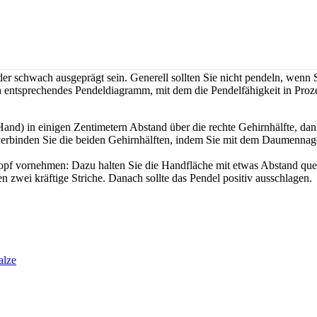
er schwach ausgeprägt sein. Generell sollten Sie nicht pendeln, wenn 
ein entsprechendes Pendeldiagramm, mit dem die Pendelfähigkeit in Pro
nd) in einigen Zentimetern Abstand über die rechte Gehirnhälfte, dann 
 verbinden Sie die beiden Gehirnhälften, indem Sie mit dem Daumennagel
opf vornehmen: Dazu halten Sie die Handfläche mit etwas Abstand que
 zwei kräftige Striche. Danach sollte das Pendel positiv ausschlagen.
alze