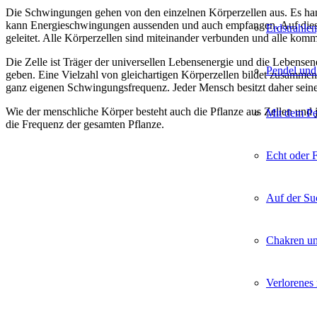
Die Schwingungen gehen von den einzelnen Körperzellen aus. Es han
kann Energieschwingungen aussenden und auch empfangen. Auf diese
Erdstrahle
geleitet. Alle Körperzellen sind miteinander verbunden und alle komm
Die Zelle ist Träger der universellen Lebensenergie und die Lebens
Pendel und
geben. Eine Vielzahl von gleichartigen Körperzellen bildet zusamm
ganz eigenen Schwingungsfrequenz. Jeder Mensch besitzt daher sein
Wie der menschliche Körper besteht auch die Pflanze aus Zellen und 
Mit dem Pe
die Frequenz der gesamten Pflanze.
Echt oder 
Auf der Su
Chakren un
Verlorenes