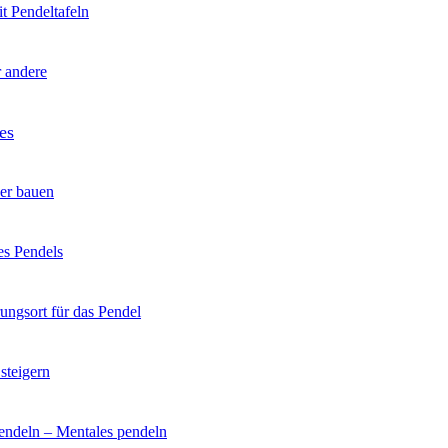
t Pendeltafeln
r andere
es
ber bauen
es Pendels
ngsort für das Pendel
 steigern
ndeln – Mentales pendeln