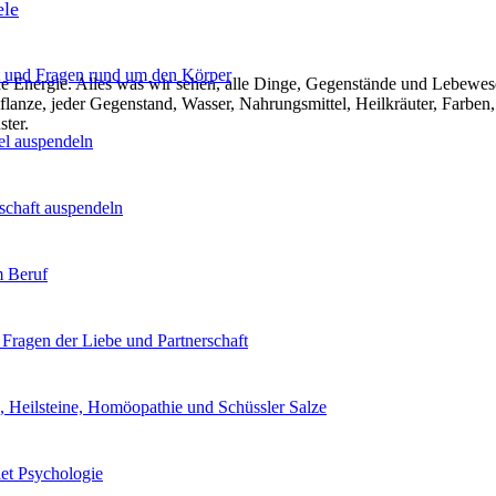
ele
 und Fragen rund um den Körper
ende Energie. Alles was wir sehen, alle Dinge, Gegenstände und Lebewe
lanze, jeder Gegenstand, Wasser, Nahrungsmittel, Heilkräuter, Farben,
ter.
el auspendeln
chaft auspendeln
 Beruf
 Fragen der Liebe und Partnerschaft
, Heilsteine, Homöopathie und Schüssler Salze
iet Psychologie