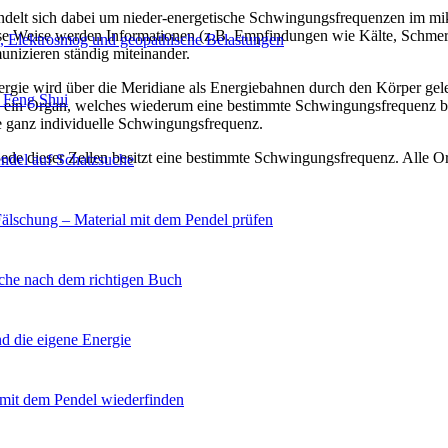
delt sich dabei um nieder-energetische Schwingungsfrequenzen im mik
 Weise werden Informationen (z.B. Empfindungen wie Kälte, Schmerz 
n, Elektrosmog und geopathische Belastungen
unizieren ständig miteinander.
energie wird über die Meridiane als Energiebahnen durch den Körper g
 Feng Shui
en ein Organ, welches wiederum eine bestimmte Schwingungsfrequenz b
e ganz individuelle Schwingungsfrequenz.
jede dieser Zellen besitzt eine bestimmte Schwingungsfrequenz. Alle O
ndel auf Schatzsuche
Fälschung – Material mit dem Pendel prüfen
che nach dem richtigen Buch
d die eigene Energie
 mit dem Pendel wiederfinden