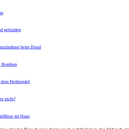
ge
nd gefunden
entzündung beim Hund
d Bomben
t dem Heilpendel
er nicht?
inflüsse im Haus