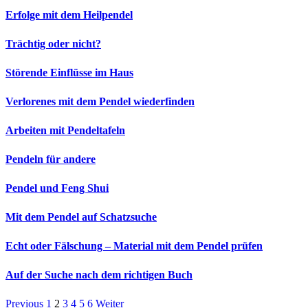
Erfolge mit dem Heilpendel
Trächtig oder nicht?
Störende Einflüsse im Haus
Verlorenes mit dem Pendel wiederfinden
Arbeiten mit Pendeltafeln
Pendeln für andere
Pendel und Feng Shui
Mit dem Pendel auf Schatzsuche
Echt oder Fälschung – Material mit dem Pendel prüfen
Auf der Suche nach dem richtigen Buch
Previous
1
2
3
4
5
6
Weiter