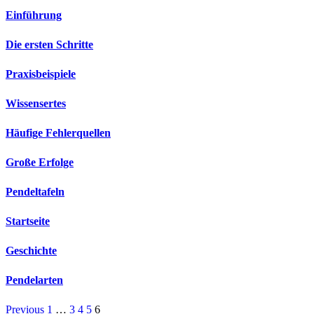
Einführung
Die ersten Schritte
Praxisbeispiele
Wissensertes
Häufige Fehlerquellen
Große Erfolge
Pendeltafeln
Startseite
Geschichte
Pendelarten
Previous
1
…
3
4
5
6